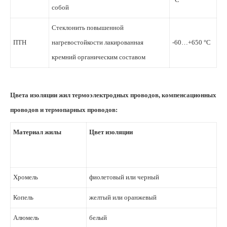
собой
Стеклонить повышенной
ПТН
нагревостойкости лакированная
-60…+650 °С
кремний органическим составом
Цвета изоляции жил термоэлектродных проводов, компенсационных
проводов и термопарных проводов:
Материал жилы
Цвет изоляции
Хромель
фиолетовый или черный
Копель
желтый или оранжевый
Алюмель
белый