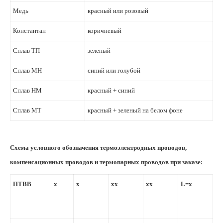
Медь
красный или розовый
Константан
коричневый
Сплав ТП
зеленый
Сплав МН
синий или голубой
Сплав НМ
красный + синий
Сплав МТ
красный + зеленый на белом фоне
Схема условного обозначения термоэлектродных проводов,
компенсационных проводов и термопарных проводов при заказе:
ПТВВ
х
х
хх
хх
L=х