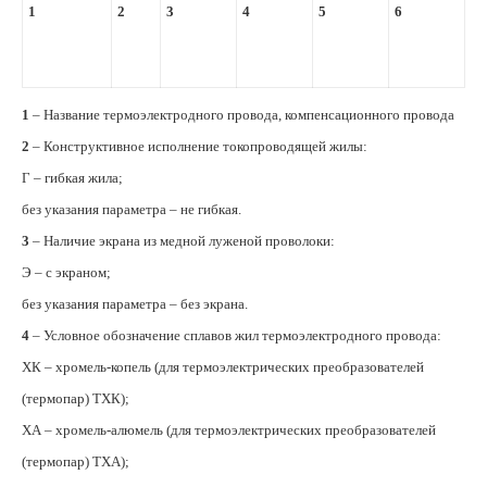
1
2
3
4
5
6
1
– Название термоэлектродного провода, компенсационного провода
2
– Конструктивное исполнение токопроводящей жилы:
Г – гибкая жила;
без указания параметра – не гибкая.
3
– Наличие экрана из медной луженой проволоки:
Э – с экраном;
без указания параметра – без экрана.
4
– Условное обозначение сплавов жил термоэлектродного провода:
ХК – хромель-копель (для термоэлектрических преобразователей
(термопар) ТХК);
ХА – хромель-алюмель (для термоэлектрических преобразователей
(термопар) ТХА);