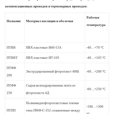
компенсационных проводов и термопарных проводов:
Рабочая
Название
Материал изоляции и оболочки
температура
ПТВВ
ПВХ пластикат И40-13А
-40…+70 °С
ПТВВТ
ПВХ пластикат ИТ-105
-40…+105 °С
ПТФФ
Экструдированный фторопласт 4МБ
-60…+200 °С
200
ПТФФ
Сырая колондрированная лента из
-60…+250 °С
250
фторопласта 4Д
Полиимиднофторопластовые пленки
-196…+300
ПТПП
типа ПМФ-С-352 сплавленные между
°С