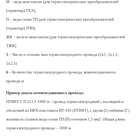
М – медь-константан (для термоэлектрических преобразователей
(термопар) ТХА);
П – медь-сплав ТП (для термоэлектрических преобразователей
(термопар) ТПП);
ЖК – железо-константан (для термоэлектрических преобразователей
ТЖК).
5
– Число и сечение жил термоэлектродного провода (2х1; 2х1,5;
2х2,5)
6
– Количество термоэлектродного провода, компенсационного
провода м.
Пример заказа компенсационного провода:
ПТВВТ Г П 2х1,5
1000 м
– провод термоэлектродный с изоляцией и
оболочкой из ПВХ-пластиката ИТ-105 (ПТВВТ), с двумя (2) гибкими (Г)
жилами из сплавов медь-сплав ТП (П) сечением 1,5 мм2. Общая длина
термоэлектродного провода –
1000 м
.