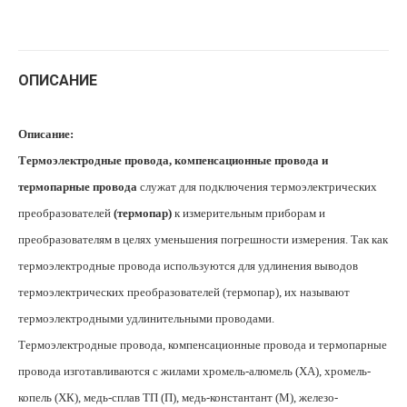
ОПИСАНИЕ
Описание:
Термоэлектродные провода, компенсационные провода и
термопарные провода
служат для подключения термоэлектрических
преобразователей
(термопар)
к измерительным приборам и
преобразователям в целях уменьшения погрешности измерения. Так как
термоэлектродные провода используются для удлинения выводов
термоэлектрических преобразователей (термопар), их называют
термоэлектродными удлинительными проводами.
Термоэлектродные провода, компенсационные провода и термопарные
провода изготавливаются с жилами хромель-алюмель (ХА), хромель-
копель (ХК), медь-сплав ТП (П), медь-константант (М), железо-